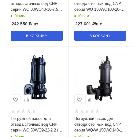
отвода сточных вод CNP
отвода сточных вод CNP
серии WQ 80WQ40-30-7.5
серии WQ 150WQ100-10-5.5
(I) в Воронеже
(I) в Воронеже
Много
Много
242 550
₽
/шт
227 601
₽
/шт
В КОРЗИНУ
В КОРЗИНУ
Погружной насос для
Погружной насос для
отвода сточных вод CNP
отвода сточных вод CNP
серии WQ 50WQ9-22-2.2 (I)
серии WQ-W 150WQ140-10-
в Воронеже
7.5W(I) в Воронеже
Много
Много