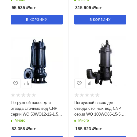
95 535
₽
/шт
315 909
₽
/шт
В КОРЗИНУ
В КОРЗИНУ
Погружной насос для
Погружной насос для
отвода сточных вод CNP
отвода сточных вод CNP
серии WQ 50WQ12-12-1.5
серии WQ 100WQ65-15-5.5
(I) в Воронеже
(I) в Воронеже
Много
Много
83 358
₽
/шт
185 823
₽
/шт