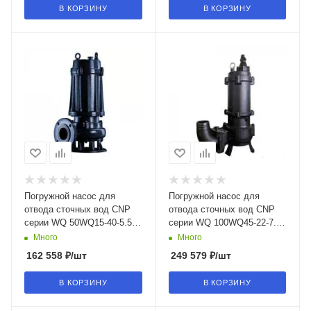
В КОРЗИНУ
В КОРЗИНУ
Погружной насос для
Погружной насос для
отвода сточных вод CNP
отвода сточных вод CNP
серии WQ 50WQ15-40-5.5
серии WQ 100WQ45-22-7.5
(I) в Воронеже
(I) в Воронеже
Много
Много
162 558
₽
/шт
249 579
₽
/шт
В КОРЗИНУ
В КОРЗИНУ