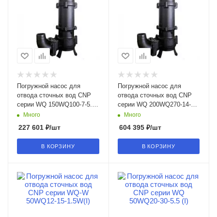
Погружной насос для
Погружной насос для
отвода сточных вод CNP
отвода сточных вод CNP
серии WQ 150WQ100-7-5.5
серии WQ 200WQ270-14-15
(I) в Воронеже
(I) в Воронеже
Много
Много
227 601
₽
/шт
604 395
₽
/шт
В КОРЗИНУ
В КОРЗИНУ