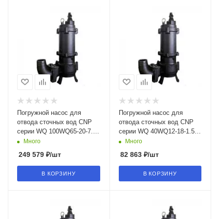
Погружной насос для
Погружной насос для
отвода сточных вод CNP
отвода сточных вод CNP
серии WQ 100WQ65-20-7.5
серии WQ 40WQ12-18-1.5
(I) в Воронеже
(I) в Воронеже
Много
Много
249 579
₽
/шт
82 863
₽
/шт
В КОРЗИНУ
В КОРЗИНУ