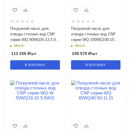
Погружной насос для
Погружной насос для
отвода сточных вод CNP
отвода сточных вод CNP
серии WQ 80WQ35-13-3 (I)
серии WQ 100WQ100-15-7.5
в Воронеже
(I) в Воронеже
Много
Много
113 256
₽
/шт
249 579
₽
/шт
В КОРЗИНУ
В КОРЗИНУ