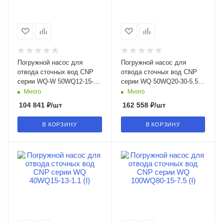
Погружной насос для
Погружной насос для
отвода сточных вод CNP
отвода сточных вод CNP
серии WQ-W 50WQ12-15-
серии WQ 50WQ20-30-5.5
1.5W(I) в Воронеже
(I) в Воронеже
Много
Много
104 841
₽
/шт
162 558
₽
/шт
В КОРЗИНУ
В КОРЗИНУ