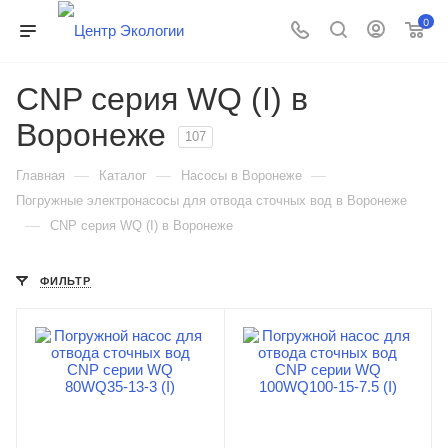
0
CNP серия WQ (I) в
Воронеже
107
—
—
—
Главная
Каталог
Насосы в Воронеже
Погружные электронасосы для отвода сточных вод в Воронеже
—
CNP серия WQ (I) в Воронеже
ФИЛЬТР