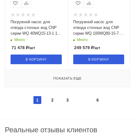
Погружной насос для
Погружной насос для
отвода сточных вод CNP
отвода сточных вод CNP
серии WQ 40WQ15-13-1.1
серии WQ 100WQ80-15-7.5
(I) в Воронеже
(I) в Воронеже
Много
Много
71 478
₽
/шт
249 579
₽
/шт
В КОРЗИНУ
В КОРЗИНУ
ПОКАЗАТЬ ЕЩЕ
1
2
3
6
Реальные отзывы клиентов