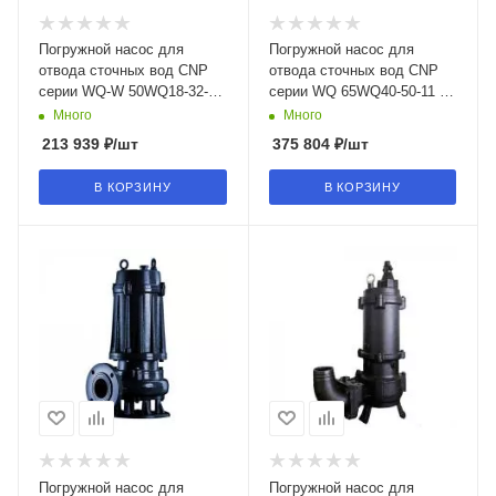
Погружной насос для
Погружной насос для
отвода сточных вод CNP
отвода сточных вод CNP
серии WQ-W 50WQ18-32-
серии WQ 65WQ40-50-11 (I)
5.5W(I) в Воронеже
в Воронеже
Много
Много
213 939
₽
/шт
375 804
₽
/шт
В КОРЗИНУ
В КОРЗИНУ
Погружной насос для
Погружной насос для